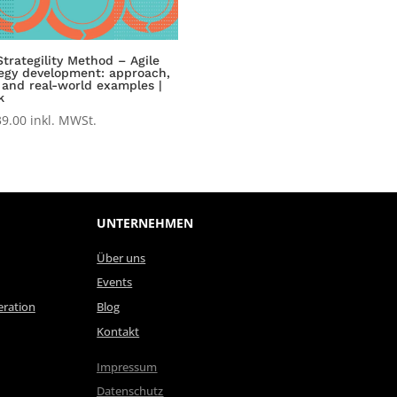
trategility Method – Agile
tegy development: approach,
 and real-world examples |
k
9.00
inkl. MWSt.
UNTERNEHMEN
Über uns
Events
ration
Blog
Kontakt
Impressum
Datenschutz