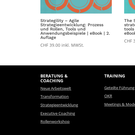
Strategility – Agile
The S
Strategieentwicklung: Prozess
stra
und Rollen, Tools und
tools
Anwendungsbeispiele | eBook | 2.
eBoo
Auflage
CHF
3
CHF
39.00
inkl. MWSt.
BERATUNG &
TRAINING
COACHING
Geteilte Führung
Neue Arbeitswelt
OKR
Transformation
Meetings & Mode
Strategieentwicklung
Executive Coaching
Rollenworkshop