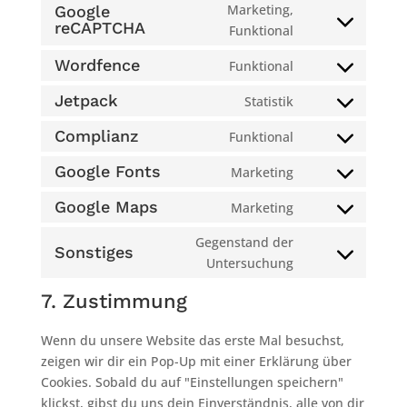
to
Marketing,
Google
mailchimp
service
reCAPTCHA
Consent
Funktional
automattic
to
Wordfence
Funktional
service
Consent
google-
to
Jetpack
Statistik
Consent
recaptcha
service
to
Complianz
Funktional
wordfence
Consent
service
to
Google Fonts
Marketing
jetpack
Consent
service
to
Google Maps
Marketing
complianz
Consent
service
to
Gegenstand der
google-
Sonstiges
service
Consent
Untersuchung
fonts
google-
to
7. Zustimmung
maps
service
sonstiges
Wenn du unsere Website das erste Mal besuchst,
zeigen wir dir ein Pop-Up mit einer Erklärung über
Cookies. Sobald du auf "Einstellungen speichern"
klickst, gibst du uns dein Einverständnis, alle von dir