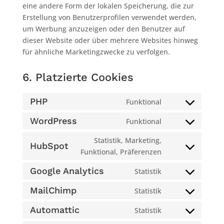
eine andere Form der lokalen Speicherung, die zur
Erstellung von Benutzerprofilen verwendet werden,
um Werbung anzuzeigen oder den Benutzer auf
dieser Website oder über mehrere Websites hinweg
für ähnliche Marketingzwecke zu verfolgen.
6. Platzierte Cookies
PHP
Funktional
Consent
to
WordPress
Funktional
Consent
service
to
Statistik, Marketing,
php
HubSpot
service
Consent
Funktional, Präferenzen
wordpress
to
Google Analytics
Statistik
service
Consent
hubspot
to
MailChimp
Statistik
Consent
service
to
Automattic
Statistik
google-
Consent
service
analytics