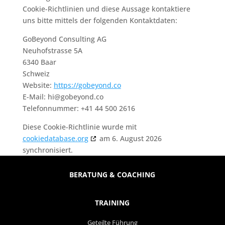
Cookie-Richtlinien und diese Aussage kontaktiere
uns bitte mittels der folgenden Kontaktdaten:
GoBeyond Consulting AG
Neuhofstrasse 5A
6340 Baar
Schweiz
Website:
https://gobeyond.co
E-Mail:
hi@
gobeyond.co
Telefonnummer: +41 44 500 2616
Diese Cookie-Richtlinie wurde mit
cookiedatabase.org
am 6. August 2026
synchronisiert.
BERATUNG & COACHING
TRAINING
Geteilte Führung