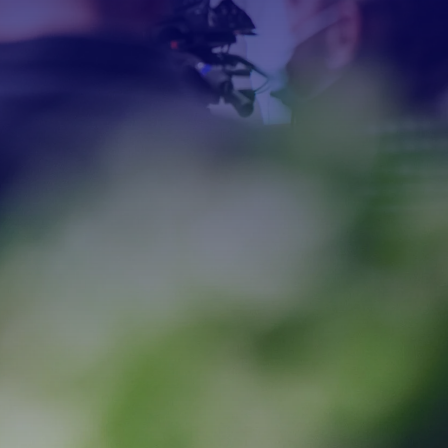
verändern.
Wir helfen dir,
deine Ziele der Transformation
zu erreichen. Die gewünschten
Veränderungen sichtbar zu
machen und deine
Mitarbeitenden aktiv
miteinzubeziehen.
Wir helfen dir - deinem Team
- deiner Organisation