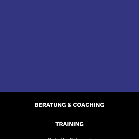
focus on impact
Wir wollen Wirkung erzielen. In allem
was wir tun. Deshalb geben wir immer
Vollgas.
BERATUNG & COACHING
TRAINING