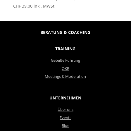
CHF
39.00
inkl. MWSt.
BERATUNG & COACHING
TRAINING
Geteilte Führung
OKR
Meetings & Moderation
UNTERNEHMEN
Über uns
Events
Blog