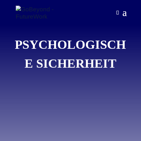
PSYCHOLOGISCH
E SICHERHEIT
Schaffe eine
Unternehmenskultur, in der sich
Menschen trauen: offen zu
sprechen, Ideen zu teilen und aus
Fehlern zu lernen – ohne Angst