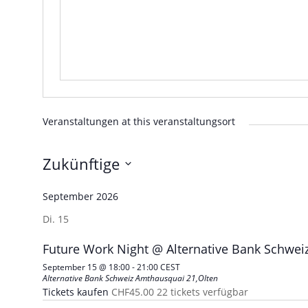
Veranstaltungen at this veranstaltungsort
Zukünftige
Wählen
September 2026
Sie
das
Di.
15
Datum
aus.
Future Work Night @ Alternative Bank Schwei
September 15 @ 18:00
-
21:00
CEST
Alternative Bank Schweiz
Amthausquai 21,Olten
Tickets kaufen
CHF45.00
22 tickets verfügbar