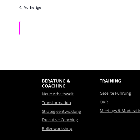
Vorherige
Veranstaltungen
BERATUNG &
TRAINING
COACHING
Geteilte Führung
Neue Arbeitswelt
OKR
Transformation
Meetings & Moderati
Strategieentwicklung
Executive Coaching
Rollenworkshop