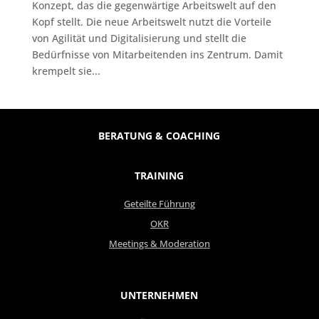
Konzept, das die gegenwärtige Arbeitswelt auf den
Kopf stellt. Die neue Arbeitswelt nutzt die Vorteile
von Agilität und Digitalisierung und stellt die
Bedürfnisse von Mitarbeitenden ins Zentrum. Damit
krempelt sie...
BERATUNG & COACHING
TRAINING
Geteilte Führung
OKR
Meetings & Moderation
UNTERNEHMEN